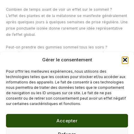
Combien de temps avant de voir un effet sur le sommeil ?
L’effet des plantes et de la mélatonine se manifeste généralement
après quelques jours à quelques semaines de prise régulière. Une
prise ponctuelle isolée donne rarement une idée représentative
de l’effet global.
Peut-on prendre des gummies sommeil tous les soirs ?
Cela dépend de la composition du produit. Pour la mélatonine
Gérer le consentement
notamment, un usage ponctuel ou de courte durée est souvent
privilégié ; il est recommandé de respecter les indications du
Pour offrir les meilleures expériences, nous utilisons des
fabricant et de demander conseil à un pharmacien en cas d’usage
technologies telles que les cookies pour stocker et/ou accéder aux
prolongé.
informations des appareils. Le fait de consentir à ces technologies
nous permettra de traiter des données telles que le comportement
de navigation ou les ID uniques sur ce site. Le fait de ne pas
←
Article précédent
Article suivant
→
consentir ou de retirer son consentement peut avoir un effet négatif
sur certaines caractéristiques et fonctions.
Accepter
© 2026 Délicure · Blog bien-être naturel