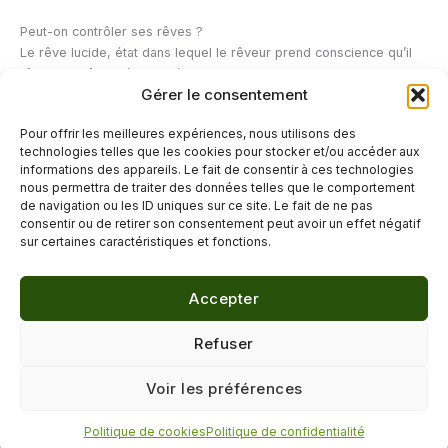
Peut-on contrôler ses rêves ?
Le rêve lucide, état dans lequel le rêveur prend conscience qu’il
rêve, peut être développé avec de la pratique. Des techniques
Gérer le consentement
comme la vérification de réalité pendant la journée ou la méthode
WILD (Wake Initiated Lucid Dream) permettent d’augmenter la
Pour offrir les meilleures expériences, nous utilisons des
fréquence des rêves lucides. Environ 55 % des personnes
technologies telles que les cookies pour stocker et/ou accéder aux
déclarent avoir vécu au moins un rêve lucide au cours de leur vie.
informations des appareils. Le fait de consentir à ces technologies
nous permettra de traiter des données telles que le comportement
de navigation ou les ID uniques sur ce site. Le fait de ne pas
←
Article précédent
Article suivant
→
consentir ou de retirer son consentement peut avoir un effet négatif
sur certaines caractéristiques et fonctions.
Accepter
© 2026 Délicure · Blog bien-être naturel
Refuser
Mentions légales
·
Confidentialité
·
Voir les préférences
Contact
Politique de cookies
Politique de confidentialité