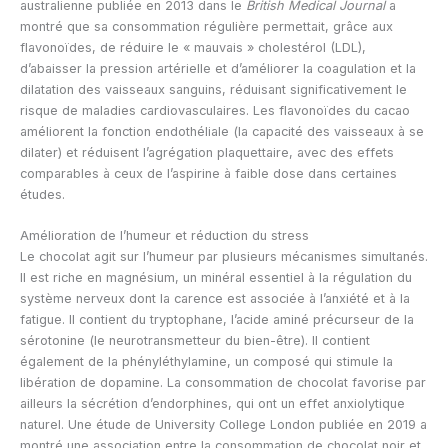
australienne publiée en 2013 dans le
British Medical Journal
a
montré que sa consommation régulière permettait, grâce aux
flavonoïdes, de réduire le « mauvais » cholestérol (LDL),
d’abaisser la pression artérielle et d’améliorer la coagulation et la
dilatation des vaisseaux sanguins, réduisant significativement le
risque de maladies cardiovasculaires. Les flavonoïdes du cacao
améliorent la fonction endothéliale (la capacité des vaisseaux à se
dilater) et réduisent l’agrégation plaquettaire, avec des effets
comparables à ceux de l’aspirine à faible dose dans certaines
études.
Amélioration de l’humeur et réduction du stress
Le chocolat agit sur l’humeur par plusieurs mécanismes simultanés.
Il est riche en magnésium, un minéral essentiel à la régulation du
système nerveux dont la carence est associée à l’anxiété et à la
fatigue. Il contient du tryptophane, l’acide aminé précurseur de la
sérotonine (le neurotransmetteur du bien-être). Il contient
également de la phényléthylamine, un composé qui stimule la
libération de dopamine. La consommation de chocolat favorise par
ailleurs la sécrétion d’endorphines, qui ont un effet anxiolytique
naturel. Une étude de University College London publiée en 2019 a
montré une association entre la consommation de chocolat noir et