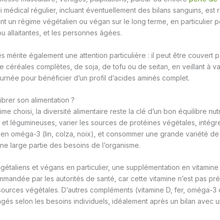
ivi médical régulier, incluant éventuellement des bilans sanguins, e
nt un régime végétalien ou végan sur le long terme, en particulier po
 allaitantes, et les personnes âgées.
s mérite également une attention particulière : il peut être couvert
 céréales complètes, de soja, de tofu ou de seitan, en veillant à va
ournée pour bénéficier d’un profil d’acides aminés complet.
brer son alimentation ?
me choisi, la diversité alimentaire reste la clé d’un bon équilibre nut
et légumineuses, varier les sources de protéines végétales, intég
s en oméga-3 (lin, colza, noix), et consommer une grande variété de 
ne large partie des besoins de l’organisme.
gétaliens et végans en particulier, une supplémentation en vitamine
andée par les autorités de santé, car cette vitamine n’est pas pré
 sources végétales. D’autres compléments (vitamine D, fer, oméga-3 d
gés selon les besoins individuels, idéalement après un bilan avec 