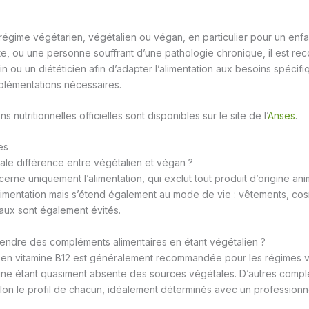
régime végétarien, végétalien ou végan, en particulier pour un enf
nte, ou une personne souffrant d’une pathologie chronique, il est 
 ou un diététicien afin d’adapter l’alimentation aux besoins spécifiq
plémentations nécessaires.
nutritionnelles officielles sont disponibles sur le site de l’
Anses
.
es
pale différence entre végétalien et végan ?
erne uniquement l’alimentation, qui exclut tout produit d’origine an
limentation mais s’étend également au mode de vie : vêtements, cosm
aux sont également évités.
rendre des compléments alimentaires en étant végétalien ?
 en vitamine B12 est généralement recommandée pour les régimes v
mine étant quasiment absente des sources végétales. D’autres comp
lon le profil de chacun, idéalement déterminés avec un professionn