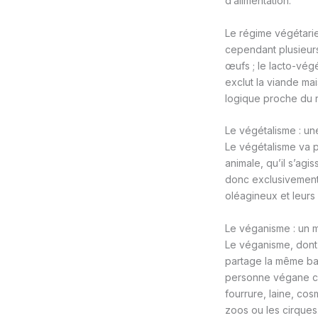
d’alimentation.
Le régime végétarien
cependant plusieurs 
œufs ; le lacto-végé
exclut la viande mai
logique proche du 
Le végétalisme : un
Le végétalisme va pl
animale, qu’il s’agi
donc exclusivement 
oléagineux et leurs
Le véganisme : un m
Le véganisme, dont 
partage la même bas
personne végane che
fourrure, laine, co
zoos ou les cirques