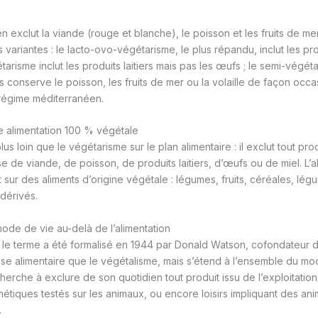
 exclut la viande (rouge et blanche), le poisson et les fruits de mer.
variantes : le lacto-ovo-végétarisme, le plus répandu, inclut les produ
tarisme inclut les produits laitiers mais pas les œufs ; le semi-végéta
s conserve le poisson, les fruits de mer ou la volaille de façon occ
régime méditerranéen.
e alimentation 100 % végétale
us loin que le végétarisme sur le plan alimentaire : il exclut tout prod
sse de viande, de poisson, de produits laitiers, d’œufs ou de miel. L’
sur des aliments d’origine végétale : légumes, fruits, céréales, lég
 dérivés.
ode de vie au-delà de l’alimentation
le terme a été formalisé en 1944 par Donald Watson, cofondateur d
e alimentaire que le végétalisme, mais s’étend à l’ensemble du mo
rche à exclure de son quotidien tout produit issu de l’exploitation a
smétiques testés sur les animaux, ou encore loisirs impliquant des a
.