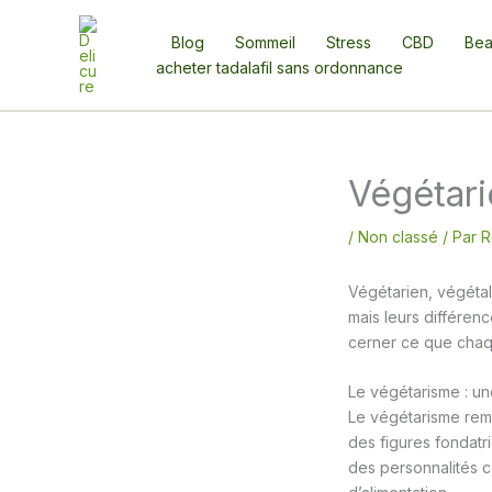
Aller
au
Blog
Sommeil
Stress
CBD
Bea
contenu
acheter tadalafil sans ordonnance
Végétari
/
Non classé
/ Par
R
Végétarien, végétal
mais leurs différen
cerner ce que chaqu
Le végétarisme : un
Le végétarisme remo
des figures fondatri
des personnalités 