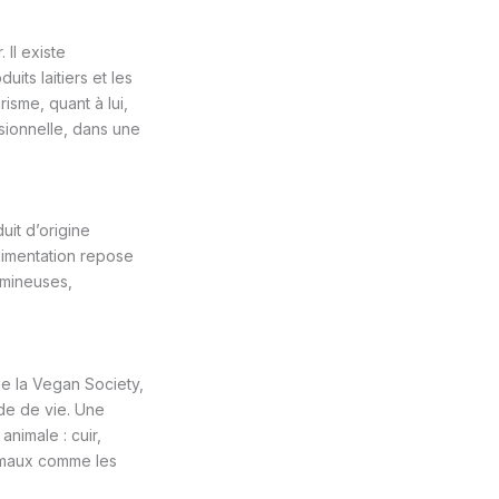
 Il existe
its laitiers et les
risme, quant à lui,
asionnelle, dans une
uit d’origine
alimentation repose
umineuses,
e la Vegan Society,
de de vie. Une
nimale : cuir,
nimaux comme les