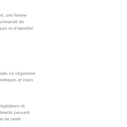
ant, une femme
recommandé de
ues et d’identifier
imale. Le véganisme
étiques et loisirs
égétaliens et
léments peuvent
el de santé.