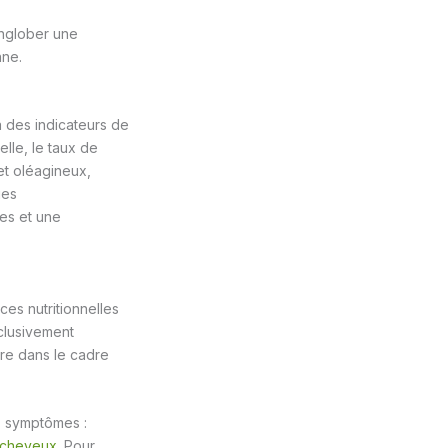
nglober une
nne.
à des indicateurs de
lle, le taux de
et oléagineux,
ies
res et une
ces nutritionnelles
clusivement
ire dans le cadre
s symptômes :
 cheveux
. Pour