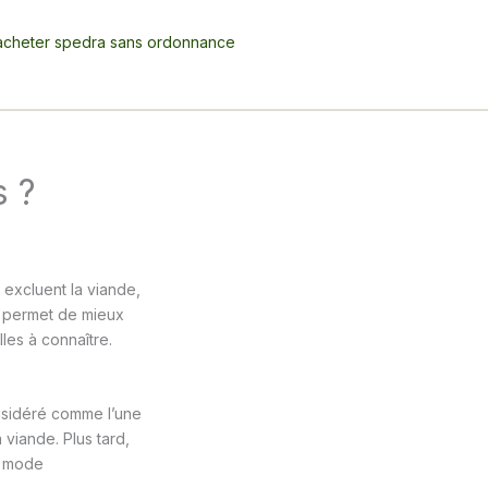
acheter spedra sans ordonnance
s ?
 excluent la viande,
s permet de mieux
les à connaître.
onsidéré comme l’une
 viande. Plus tard,
e mode