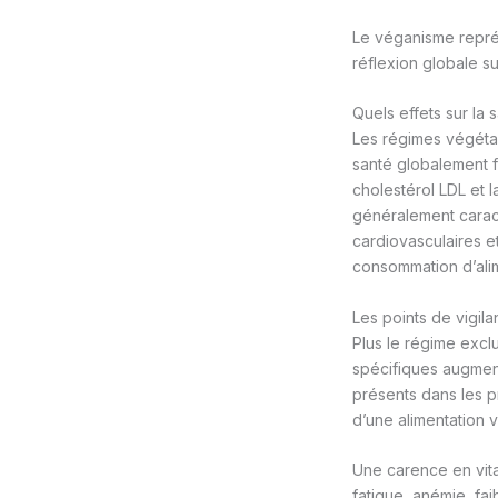
Le véganisme repré
réflexion globale s
Quels effets sur la 
Les régimes végétar
santé globalement f
cholestérol LDL et 
généralement caract
cardiovasculaires e
consommation d’ali
Les points de vigila
Plus le régime exclu
spécifiques augment
présents dans les p
d’une alimentation 
Une carence en vita
fatigue, anémie, fai