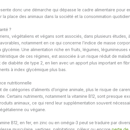
sente donc une démarche qui dépasse le cadre alimentaire pour e
ur la place des animaux dans la société et la consommation quotidie
santé ?
iens, végétaliens et végans sont associés, dans plusieurs études, 
avorables, notamment en ce qui concerne l’indice de masse corpore
la glycémie. Une alimentation riche en fruits, légumes, légumineuses 
éristique de ces régimes, est associée à un risque réduit de malad
t de diabète de type 2, en lien avec un apport plus important en fib
ments à index glycémique plus bas.
nce nutritionnelle
t de catégories d’aliments d’origine animale, plus le risque de caren
e. Certains nutriments, notamment la vitamine B12, sont presque ex
roduits animaux, ce qui rend leur supplémentation souvent nécessa
végétalienne ou végane.
mine B12, en fer, en zinc ou en oméga-3 peut se traduire par diver
blesse musculaire, vertiges, palpitations, pâleur ou encore
perte de