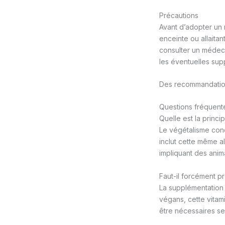
Précautions
Avant d’adopter un 
enceinte ou allaita
consulter un médecin
les éventuelles sup
Des recommandations 
Questions fréquent
Quelle est la princi
Le végétalisme conc
inclut cette même a
impliquant des anim
Faut-il forcément p
La supplémentation
végans, cette vita
être nécessaires se