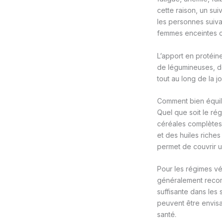
cette raison, un su
les personnes suiva
femmes enceintes ou
L’apport en protéine
de légumineuses, de
tout au long de la j
Comment bien équili
Quel que soit le régi
céréales complètes 
et des huiles riche
permet de couvrir u
Pour les régimes vé
généralement recomm
suffisante dans les
peuvent être envisa
santé.