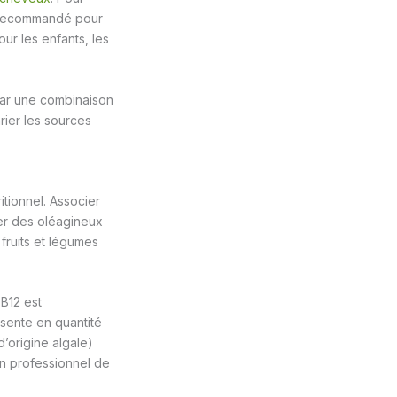
st recommandé pour
ur les enfants, les
 par une combinaison
rier les sources
ritionnel. Associer
rer des oléagineux
fruits et légumes
 B12 est
sente en quantité
’origine algale)
un professionnel de