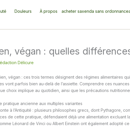
uté
Douleurs
À propos
acheter saxenda sans ordonnance
en, végan : quelles différence
édaction Délicure
ien, végan : ces trois termes désignent des régimes alimentaires qui
ces vont parfois bien au-delà de l’assiette. Comprendre ces nuance
e choix implique au quotidien, ainsi que les précautions nutritionnel
e pratique ancienne aux multiples variantes
nte à l’Antiquité : plusieurs philosophes grecs, dont Pythagore, c
ces de cette pratique, défendaient déjà une alimentation excluant la
comme Léonard de Vinci ou Albert Einstein ont également adopté c