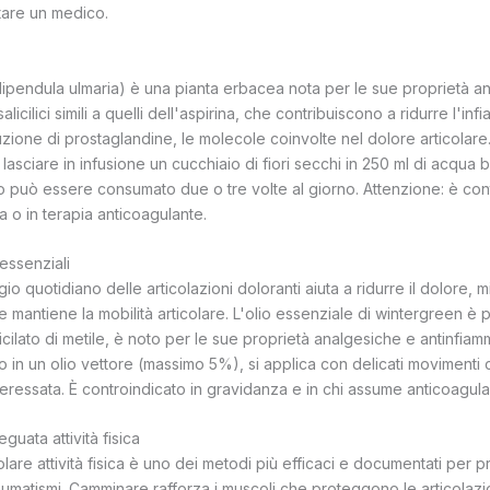
are un medico.
ilipendula ulmaria) è una pianta erbacea nota per le sue proprietà an
icilici simili a quelli dell'aspirina, che contribuiscono a ridurre l'in
ione di prostaglandine, le molecole coinvolte nel dolore articolare
 lasciare in infusione un cucchiaio di fiori secchi in 250 ml di acqua 
so può essere consumato due o tre volte al giorno. Attenzione: è con
ina o in terapia anticoagulante.
essenziali
o quotidiano delle articolazioni doloranti aiuta a ridurre il dolore, mi
e mantiene la mobilità articolare. L'olio essenziale di wintergreen è 
alicilato di metile, è noto per le sue proprietà analgesiche e antinfia
o in un olio vettore (massimo 5%), si applica con delicati movimenti c
nteressata. È controindicato in gravidanza e in chi assume anticoagulan
uata attività fisica
re attività fisica è uno dei metodi più efficaci e documentati per p
umatismi. Camminare rafforza i muscoli che proteggono le articolazio