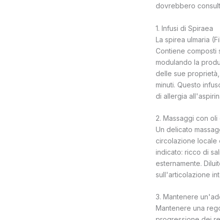
dovrebbero consult
1. Infusi di Spiraea
La spirea ulmaria (F
Contiene composti sal
modulando la produz
delle sue proprietà,
minuti. Questo infu
di allergia all'aspir
2. Massaggi con oli 
Un delicato massaggi
circolazione locale 
indicato: ricco di s
esternamente. Diluit
sull'articolazione i
3. Mantenere un'adeg
Mantenere una regola
progressione dei re