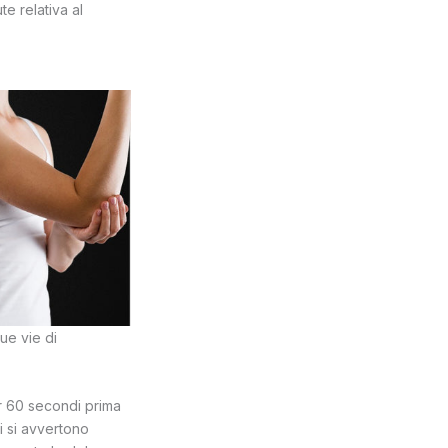
e relativa al
due vie di
r 60 secondi prima
i si avvertono