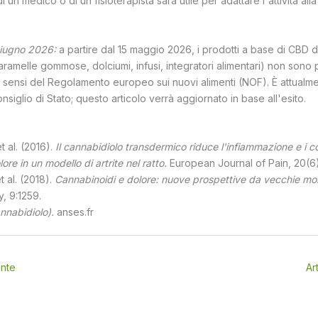
i un medico o di un fisioterapista sarà utile per adattare l'attività all
iugno 2026:
a partire dal 15 maggio 2026, i prodotti a base di CBD d
caramelle gommose, dolciumi, infusi, integratori alimentari) non sono p
ai sensi del Regolamento europeo sui nuovi alimenti (NOF). È attual
onsiglio di Stato; questo articolo verrà aggiornato in base all'esito.
 al. (2016).
Il cannabidiolo transdermico riduce l'infiammazione e i
lore in un modello di artrite nel ratto.
European Journal of Pain, 20(6
t al. (2018).
Cannabinoidi e dolore: nuove prospettive da vecchie mol
, 9:1259.
nnabidiolo).
anses.fr
ente
Ar