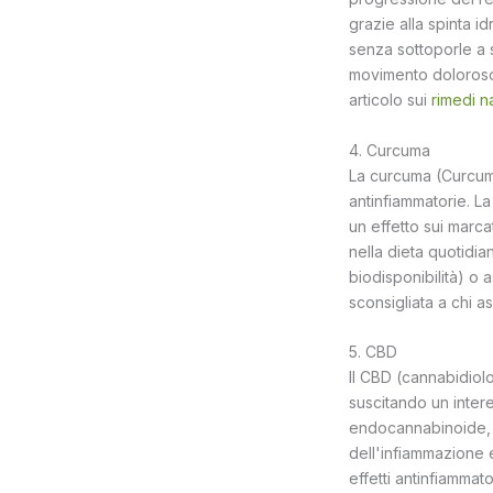
grazie alla spinta i
senza sottoporle a s
movimento doloroso p
articolo sui
rimedi na
4. Curcuma
La curcuma (Curcuma
antinfiammatorie. L
un effetto sui marca
nella dieta quotidia
biodisponibilità) o 
sconsigliata a chi a
5. CBD
Il CBD (cannabidiolo
suscitando un intere
endocannabinoide, i 
dell'infiammazione 
effetti antinfiammat