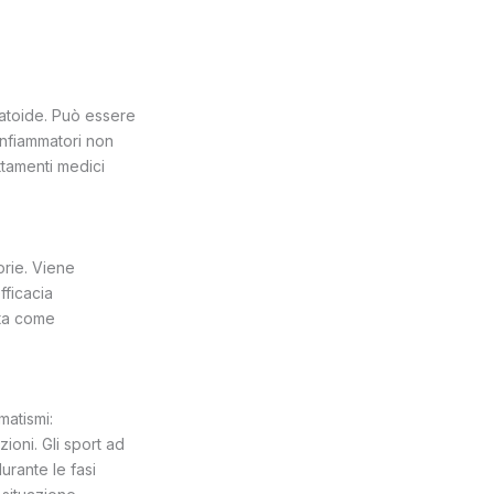
umatoide. Può essere
infiammatori non
ttamenti medici
orie. Viene
fficacia
ata come
matismi:
ioni. Gli sport ad
urante le fasi