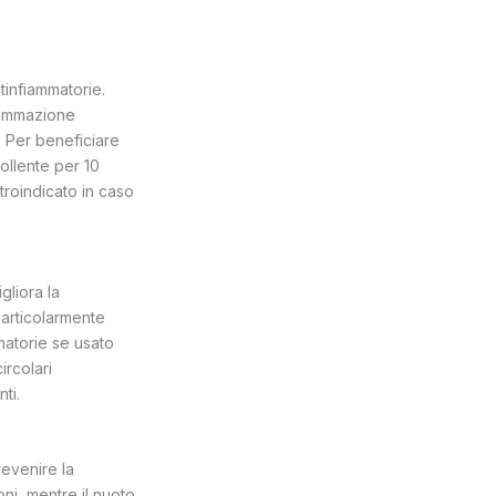
tinfiammatorie.
fiammazione
. Per beneficiare
bollente per 10
troindicato in caso
gliora la
particolarmente
mmatorie se usato
ircolari
ti.
revenire la
ni, mentre il nuoto,