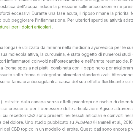
drostatica dell'acqua, riduce la pressione sulle articolazioni e ne pres
forzi eccessivi. Durante una fase acuta, il riposo rimane la priorità: 
uò peggiorare l'infiammazione. Per ulteriori spunti su attività adatte
turali per i dolori articolari
.
 longa) è utilizzata da millenni nella medicina ayurvedica per le su
a sua molecola attiva, la curcumina, è stata oggetto di numerosi stud
tori infiammatori coinvolti nell'osteoartrite e nell'artrite reumatoide.
na (come spezia nei piatti, combinata con il pepe nero per migliorarn
assunta sotto forma di integratori alimentari standardizzati. Attenzion
ssume farmaci anticoagulanti a causa del suo effetto fluidificante sul
), estratto dalla canapa senza effetti psicotropi né rischio di dipend
sse crescente per il benessere delle articolazioni. Agisce attraverso
cui recettori CB2 sono presenti nei tessuti articolari e coinvolti ne
e del dolore. Uno studio pubblicato su
PubMed
(Hammell et al., 2016
ori del CBD topico in un modello di artrite. Questi dati sono ancora pre