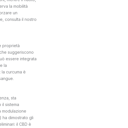
erva la mobilità
forzare un
, consulta il nostro
e proprietà
i che suggeriscono
 Può essere integrata
e la
e: la curcuma è
 sangue.
enza, sta
 il sistema
lla modulazione
) ha dimostrato gli
liminari: il CBD è