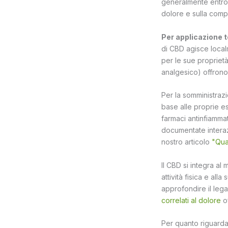
generalmente entro 
dolore e sulla comp
Per applicazione 
di CBD agisce localm
per le sue proprietà
analgesico) offrono 
Per la somministraz
base alle proprie e
farmaci antinfiammat
documentate interazio
nostro articolo
"Qua
Il CBD si integra al
attività fisica e al
approfondire il lega
correlati al dolore
of
Per quanto riguarda