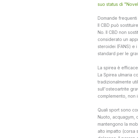
suo status di "Nove
Domande frequenti 
Il CBD può sostituire
No. Il CBD non sosti
considerato un appr
steroidei (FANS) e i
standard per le gra
La spirea è efficace
La Spirea ulmaria co
tradizionalmente uti
sull'osteoartrite gr
complemento, non in
Quali sport sono con
Nuoto, acquagym, cic
mantengono la mobili
alto impatto (corsa 