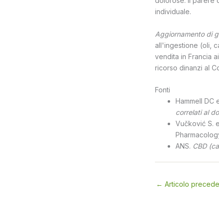
dolorose. Il parere d
individuale.
Aggiornamento di g
all'ingestione (oli, 
vendita in Francia 
ricorso dinanzi al C
Fonti
Hammell DC et
correlati al do
Vučković S. e
Pharmacology
ANS.
CBD (ca
←
Articolo preced