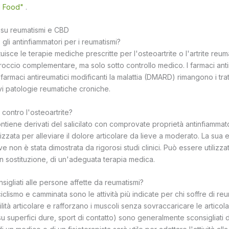
l Food"
.
su reumatismi e CBD
 gli antinfiammatori per i reumatismi?
tuisce le terapie mediche prescritte per l'osteoartrite o l'artrite re
occio complementare, ma solo sotto controllo medico. I farmaci ant
 farmaci antireumatici modificanti la malattia (DMARD) rimangono i tra
vi patologie reumatiche croniche.
 contro l'osteoartrite?
ntiene derivati del salicilato con comprovate proprietà antinfiammat
lizzata per alleviare il dolore articolare da lieve a moderato. La sua e
ave non è stata dimostrata da rigorosi studi clinici. Può essere utilizz
 sostituzione, di un'adeguata terapia medica.
sigliati alle persone affette da reumatismi?
lismo e camminata sono le attività più indicate per chi soffre di reu
tà articolare e rafforzano i muscoli senza sovraccaricare le articolaz
su superfici dure, sport di contatto) sono generalmente sconsigliati d