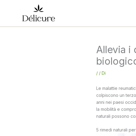
Vai
al
contenuto
Allevia i
biologic
/
/ Di
Le malattie reumati
colpiscono un terzo 
anni nei paesi occide
la mobilità e compro
naturali possono cont
5 rimedi naturali per