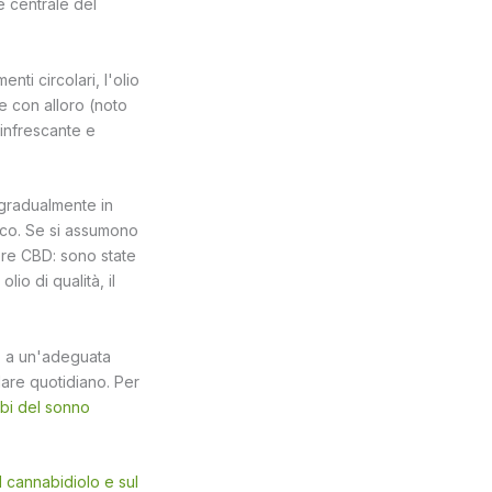
e centrale del
nti circolari, l'olio
te con alloro (noto
rinfrescante e
 gradualmente in
ico. Se si assumono
mere CBD: sono state
io di qualità, il
a, a un'adeguata
olare quotidiano. Per
rbi del sonno
l cannabidiolo e sul