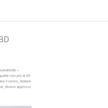
CBD
reumatoide –
quelle con più di 65
are il sonno, limitare
che, diversi approcci