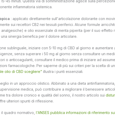
15-45 minuti. Questa via di somministrazione agisce sulla percezion
onente infiammatoria sistemica.
topica
: applicato direttamente sull'articolazione dolorante con movime
ente sui recettori CB2 nei tessuti periferici. Alcune formule arricchi
 analgesiche) e olio essenziale di menta piperita (per il suo effetto 
una sinergia benefica per il dolore articolare.
ione sublinguale, iniziare con 5-10 mg di CBD al giorno e aumentare
sigenze, senza superare i 50 mg al giorno senza consultare un med
ori o anticoagulanti, consultare il medico prima di iniziare ad assu
ni farmacologiche. Per saperne di più sui criteri per la scelta di un ol
le olio di CBD scegliere"
illustra i punti essenziali.
 meglio in un approccio olistico. Abbinato a una dieta antinfiammatori
la supervisione medica, può contribuire a migliorare il benessere artic
me tra dolore cronico e qualità del sonno, il nostro articolo sui
distu
fre ulteriori spunti di riflessione.
 il quadro normativo,
l'ANSES pubblica informazioni di riferimento su