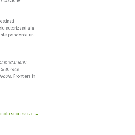
a situazione
estinati
iù autorizzati alla
mente pendente un
 comportamenti
):936-948.
ecole.
Frontiers in
ticolo successivo
→