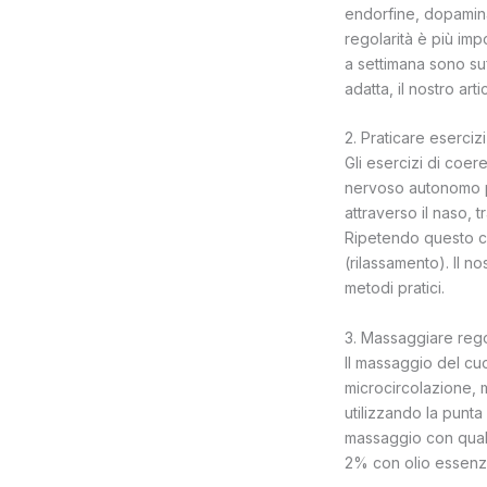
endorfine, dopamina 
regolarità è più imp
a settimana sono suff
adatta, il nostro art
2. Praticare eserciz
Gli esercizi di coe
nervoso autonomo per
attraverso il naso, 
Ripetendo questo ci
(rilassamento). Il no
metodi pratici.
3. Massaggiare rego
Il massaggio del cuo
microcircolazione, mi
utilizzando la punta 
massaggio con qualch
2% con olio essenzia