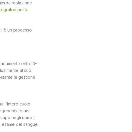
 microcircolazione
ntegratori per la
elli è un processo
ntaneamente entro 3-
adualmente al suo
nostante la gestione
sa l'intero cuoio
rogenetica è una
capo negli uomini;
n esame del sangue.