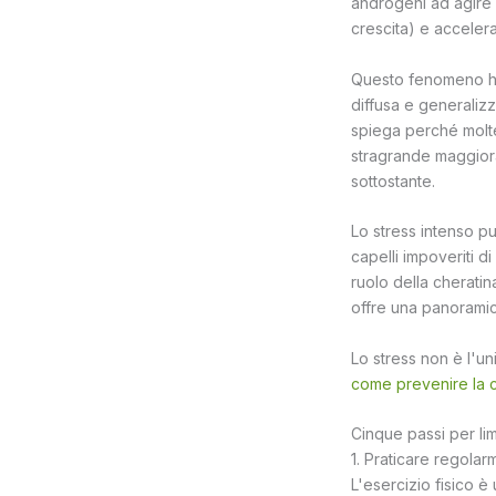
androgeni ad agire s
crescita) e accelera
Questo fenomeno h
diffusa e generaliz
spiega perché molte
stragrande maggiora
sottostante.
Lo stress intenso pu
capelli impoveriti di
ruolo della cheratina
offre una panorami
Lo stress non è l'un
come prevenire la c
Cinque passi per lim
1. Praticare regolarm
L'esercizio fisico è 