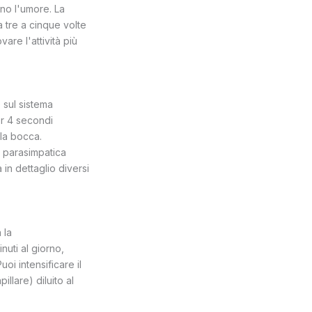
ano l'umore. La
a tre a cinque volte
vare l'attività più
 sul sistema
er 4 secondi
 la bocca.
à parasimpatica
a in dettaglio diversi
 la
inuti al giorno,
uoi intensificare il
llare) diluito al