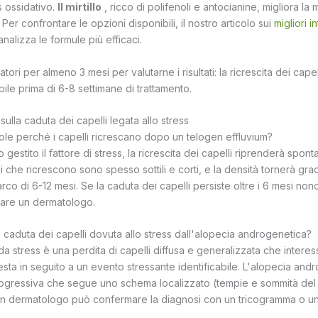
s ossidativo.
Il mirtillo
, ricco di polifenoli e antocianine, migliora la
Per confrontare le opzioni disponibili, il nostro articolo sui
migliori i
nalizza le formule più efficaci.
atori per almeno 3 mesi per valutarne i risultati: la ricrescita dei cap
bile prima di 6-8 settimane di trattamento.
lla caduta dei capelli legata allo stress
le perché i capelli ricrescano dopo un telogen effluvium?
o gestito il fattore di stress, la ricrescita dei capelli riprenderà spo
lli che ricrescono sono spesso sottili e corti, e la densità tornerà gr
l'arco di 6-12 mesi. Se la caduta dei capelli persiste oltre i 6 mesi no
ltare un dermatologo.
 caduta dei capelli dovuta allo stress dall'alopecia androgenetica?
 da stress è una perdita di capelli diffusa e generalizzata che interes
esta in seguito a un evento stressante identificabile. L'alopecia and
progressiva che segue uno schema localizzato (tempie e sommità del 
 Un dermatologo può confermare la diagnosi con un tricogramma o u