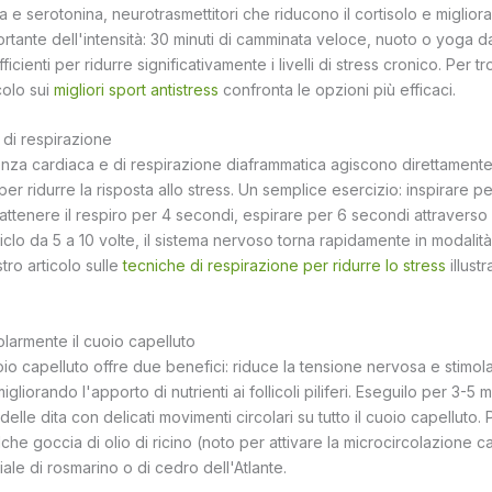
e serotonina, neurotrasmettitori che riducono il cortisolo e miglior
ortante dell'intensità: 30 minuti di camminata veloce, nuoto o yoga d
icienti per ridurre significativamente i livelli di stress cronico. Per tro
icolo sui
migliori sport antistress
confronta le opzioni più efficaci.
i di respirazione
renza cardiaca e di respirazione diaframmatica agiscono direttamente
 ridurre la risposta allo stress. Un semplice esercizio: inspirare p
trattenere il respiro per 4 secondi, espirare per 6 secondi attraverso
clo da 5 a 10 volte, il sistema nervoso torna rapidamente in modalit
stro articolo sulle
tecniche di respirazione per ridurre lo stress
illustr
larmente il cuoio capelluto
io capelluto offre due benefici: riduce la tensione nervosa e stimola
gliorando l'apporto di nutrienti ai follicoli piliferi. Eseguilo per 3-5 m
delle dita con delicati movimenti circolari su tutto il cuoio capelluto. P
e goccia di olio di ricino (noto per attivare la microcircolazione capi
le di rosmarino o di cedro dell'Atlante.