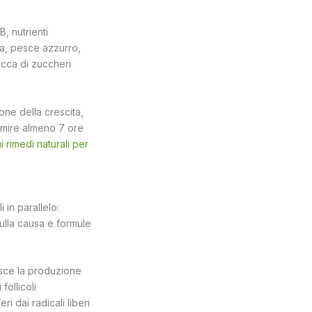
, nutrienti
cca, pesce azzurro,
ricca di zuccheri
ne della crescita,
ormire almeno 7 ore
i rimedi naturali per
 in parallelo:
ulla causa e formule
isce la produzione
follicoli
ri dai radicali liberi