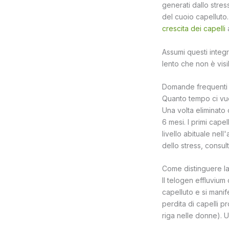
generati dallo stres
del cuoio capelluto. 
crescita dei capelli
a
Assumi questi integr
lento che non è visi
Domande frequenti su
Quanto tempo ci vuo
Una volta eliminato 
6 mesi. I primi cape
livello abituale nel
dello stress, consu
Come distinguere la
Il telogen effluvium
capelluto e si manif
perdita di capelli 
riga nelle donne).