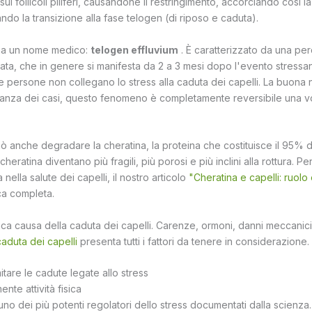
ui follicoli piliferi, causandone il restringimento, accorciando così l
ndo la transizione alla fase telogen (di riposo e caduta).
a un nome medico:
telogen effluvium
. È caratterizzato da una perd
zata, che in genere si manifesta da 2 a 3 mesi dopo l'evento stressan
 persone non collegano lo stress alla caduta dei capelli. La buona n
nza dei casi, questo fenomeno è completamente reversibile una volt
ò anche degradare la cheratina, la proteina che costituisce il 95% del
 cheratina diventano più fragili, più porosi e più inclini alla rottura. 
 nella salute dei capelli, il nostro articolo
"Cheratina e capelli: ruolo
ca completa.
ica causa della caduta dei capelli. Carenze, ormoni, danni meccanici:
aduta dei capelli
presenta tutti i fattori da tenere in considerazione.
itare le cadute legate allo stress
ente attività fisica
uno dei più potenti regolatori dello stress documentati dalla scienza. S