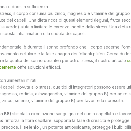
sana e dormi a sufficienza
 stress, il corpo consuma più zinco, magnesio e vitamine del gruppo B
lute dei capelli. Una dieta ricca di questi elementi (legumi, frutta se
ia verde) aiuta a limitare le carenze indotte dallo stress. Una dieta 
 risposta infiammatoria e la caduta dei capelli.
ndamentale: è durante il sonno profondo che il corpo secerne l'ormo
novamento cellulare e la fase anagen dei follicoli piliferi. Cerca di d
re la qualità del sonno durante i periodi di stress, il nostro articolo
su
ocemente
offre soluzioni efficaci.
ri alimentari mirati
 capelli dovuta allo stress, due tipi di integratori possono essere utili
(magnesio, rodiola, ashwagandha, vitamine del gruppo B) per agire s
a, zinco, selenio, vitamine del gruppo B) per favorire la ricrescita.
na B8)
stimola la circolazione sanguigna del cuoio capelluto e favor
co
rinforza la fibra capillare, supporta la fase di crescita e protegge i 
o precoce.
Il selenio
, un potente antiossidante, protegge i bulbi pilife