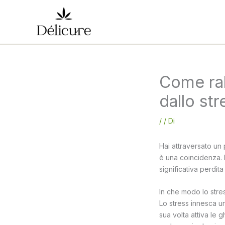
Vai
al
contenuto
Come ral
dallo str
/
/ Di
Hai attraversato un 
è una coincidenza. 
significativa perdit
In che modo lo stres
Lo stress innesca un
sua volta attiva le 