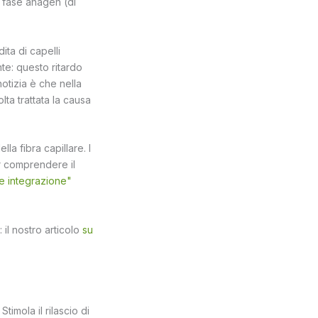
a fase anagen (di
ita di capelli
te: questo ritardo
otizia è che nella
a trattata la causa
la fibra capillare. I
Per comprendere il
 e integrazione"
 il nostro articolo
su
timola il rilascio di