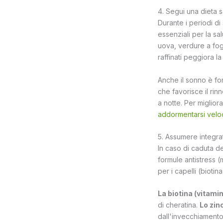
4. Segui una dieta 
Durante i periodi di
essenziali per la sa
uova, verdure a fogl
raffinati peggiora la
Anche il sonno è fo
che favorisce il rin
a notte. Per migliora
addormentarsi vel
5. Assumere integrato
In caso di caduta dei
formule antistress 
per i capelli (biotin
La biotina (vitami
di cheratina.
Lo zin
dall'invecchiament