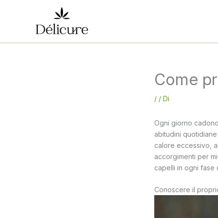
Vai
al
contenuto
Come pre
/
/ Di
Ogni giorno cadono 
abitudini quotidian
calore eccessivo, a
accorgimenti per mig
capelli in ogni fase 
Conoscere il proprio