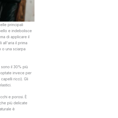
elle principali
pello e indebolisce
ma di applicare il
all'aria il prima
lo o una sciarpa
i sono il 30% più
 e optate invece per
apelli ricci). Gli
astici.
cchi e porosi. È
iche più delicate
aturale è