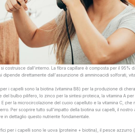
i si costruisce dall'interno. La fibra capillare è composta per il 95% 
esi dipende direttamente dall'assunzione di amminoacidi solforati, vit
i per i capelli sono la biotina (vitamina B8) per la produzione di cherat
e del bulbo pilifero, lo zinco per la sintesi proteica, la vitamina A pe
na E per la microcircolazione del cuoio capelluto e la vitamina C, che 
rro. Per scoprire tutto sull'impatto della biotina sui capelli, il nostro 
e in dettaglio questo nutriente fondamentale.
efici per i capelli sono le uova (proteine + biotina), il pesce azzurr