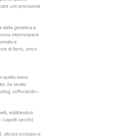
ficare con precisione
da della genetica e
ossono interrompere
anomala e
ze di ferro, zinco
he quella meno
to. Se lavato
yling, soffocando i
elli, adattandosi
i capelli secchi).
 siliconi occlusivi e