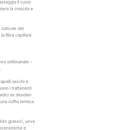
massaggia il cuoio
lera la crescita e
 cuticole del
a fibra capillare.
poo settimanale –
.
capelli secchi e
ono i trattamenti
adici se desideri
 una cuffia termica
lluto grasso), uova
, economiche e