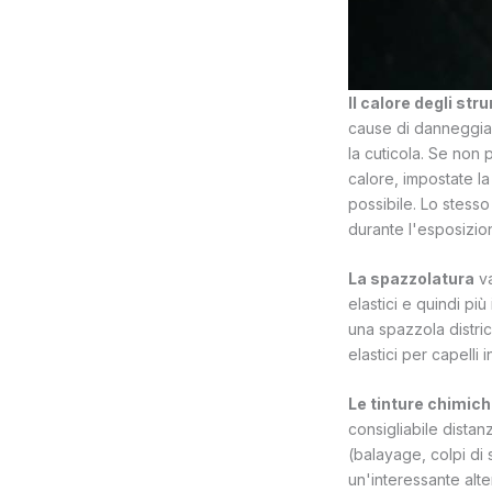
Il calore degli str
cause di danneggiam
la cuticola. Se non 
calore, impostate la
possibile. Lo stesso
durante l'esposizio
La spazzolatura
va
elastici e quindi pi
una spazzola distric
elastici per capelli
Le tinture chimic
consigliabile distan
(balayage, colpi di 
un'interessante alte