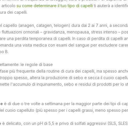
 articolo
su come determinare il tuo tipo di capelli
ti aiuterà a identi
ura dei capelli.
 del capello (anagen, catagen, telogen) dura dai 2 ai 7 anni, a secon
 Le fluttuazioni ormonali – gravidanza, menopausa, stress intenso – p
re una perdita temporanea di capelli. In caso di perdita di capelli 
comanda una visita medica con esami del sangue per escludere caren
po B.
rettamente: le regole di base
a fase più frequente della routine di cura dei capelli, ma spesso anc
 troppo spesso, altera la produzione di sebo e secca il cuoio capellu
ette l'accumulo di inquinamento, sebo e residui di prodotti per lo st
le
è di due o tre volte a settimana per la maggior parte dei tipi di cap
 del cuoio capelluto (più spesso per i capelli grassi, meno spesso per 
e
è delicato, con un pH di 5,5 e privo di solfati aggressivi (SLS, SLES),