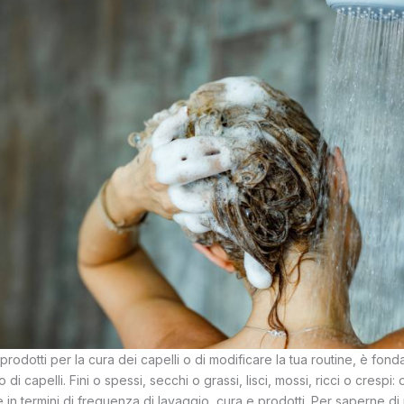
n prodotti per la cura dei capelli o di modificare la tua routine, è fon
po di capelli. Fini o spessi, secchi o grassi, lisci, mossi, ricci o crespi:
in termini di frequenza di lavaggio, cura e prodotti. Per saperne di