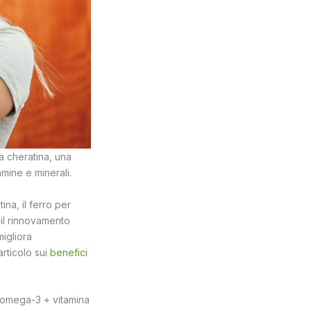
da cheratina, una
amine e minerali.
ina, il ferro per
r il rinnovamento
migliora
articolo sui
benefici
o (omega-3 + vitamina