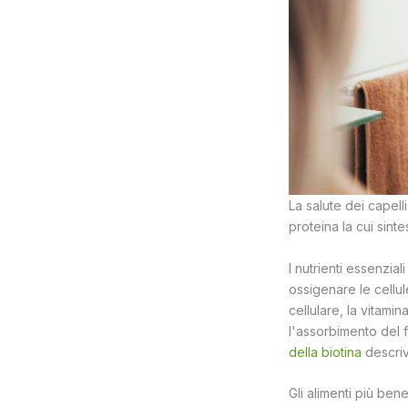
La salute dei capell
proteina la cui sint
I nutrienti essenzial
ossigenare le cellul
cellulare, la vitami
l'assorbimento del fe
della biotina
descriv
Gli alimenti più ben