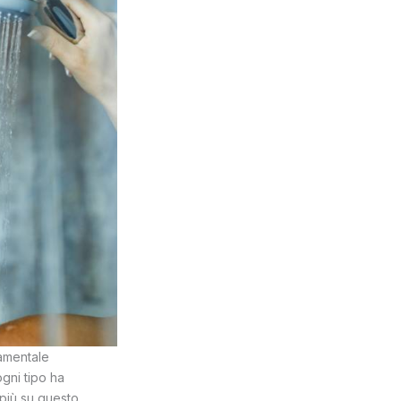
damentale
 ogni tipo ha
 più su questo