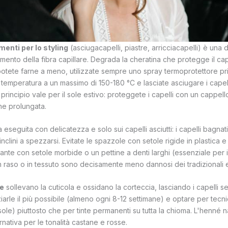
umenti per lo styling
(asciugacapelli, piastre, arricciacapelli) è una d
ento della fibra capillare. Degrada la cheratina che protegge il ca
potete farne a meno, utilizzate sempre uno spray termoprotettore pri
 temperatura a un massimo di 150-180 °C e lasciate asciugare i capelli 
 principio vale per il sole estivo: proteggete i capelli con un cappel
ne prolungata.
 eseguita con delicatezza e solo sui capelli asciutti: i capelli bagnat
ù inclini a spezzarsi. Evitate le spazzole con setole rigide in plastica
ante con setole morbide o un pettine a denti larghi (essenziale per i c
 in raso o in tessuto sono decisamente meno dannosi dei tradizionali el
he
sollevano la cuticola e ossidano la corteccia, lasciando i capelli se
ziarle il più possibile (almeno ogni 8-12 settimane) e optare per tecn
sole) piuttosto che per tinte permanenti su tutta la chioma. L'henné n
rnativa per le tonalità castane e rosse.