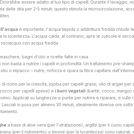
i. Dovrebbe essere adatto al tuo tipo di capelli. Durante il lavaggio, 
ta delle dita per 2-5 minuti: questo stimola la microcircolazione, acce
liferi.
ll'acqua
è importante: l'acqua tiepida o addirittura fredda chiude le
a la lucentezza. L'acqua calda, al contrario, apre le cuticole e secca l
 risciacquo con acqua fredda.
: maschere, bagni d'olio e ricette fatte in casa
non basta a nutrire i capelli in profondità. Un trattamento pre-sham
io o impacco – nutre, rinforza e ripara la fibra capillare dall'interno
 di ricino per la crescita, jojoba per capelli grassi, olio di argan per 
i cocco per capelli spessi) e
i burri vegetali
(karité, cocco, mango) s
omici. Applicali su lunghezze e punte per nutrire e riparare, e sulle r
a. Lasciali in posa per almeno 30 minuti, idealmente diverse ore sotto
orbimento.
ghe
a base di aloe vera (per l'idratazione), argilla (per il cuoio cape
banana (per il nutrimento) o limone (per la lucentezza) sono naturali