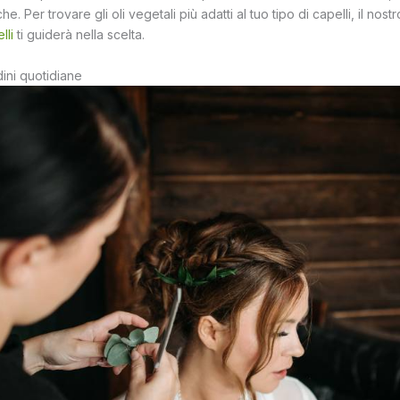
he. Per trovare gli oli vegetali più adatti al tuo tipo di capelli, il nost
lli
ti guiderà nella scelta.
dini quotidiane