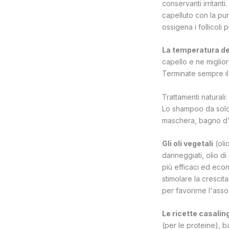
conservanti irritant
capelluto con la pun
ossigena i follicoli pi
La temperatura de
capello e ne miglior
Terminate sempre il
Trattamenti naturali
Lo shampoo da solo 
maschera, bagno d'ol
Gli oli vegetali
(olio
danneggiati, olio d
più efficaci ed econ
stimolare la crescit
per favorirne l'ass
Le ricette casalin
(per le proteine), 