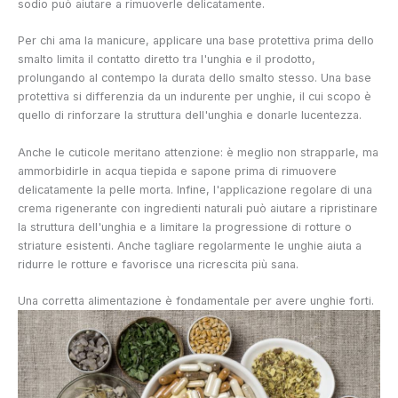
sodio può aiutare a rimuoverle delicatamente.
Per chi ama la manicure, applicare una base protettiva prima dello
smalto limita il contatto diretto tra l'unghia e il prodotto,
prolungando al contempo la durata dello smalto stesso. Una base
protettiva si differenzia da un indurente per unghie, il cui scopo è
quello di rinforzare la struttura dell'unghia e donarle lucentezza.
Anche le cuticole meritano attenzione: è meglio non strapparle, ma
ammorbidirle in acqua tiepida e sapone prima di rimuovere
delicatamente la pelle morta. Infine, l'applicazione regolare di una
crema rigenerante con ingredienti naturali può aiutare a ripristinare
la struttura dell'unghia e a limitare la progressione di rotture o
striature esistenti. Anche tagliare regolarmente le unghie aiuta a
ridurre le rotture e favorisce una ricrescita più sana.
Una corretta alimentazione è fondamentale per avere unghie forti.