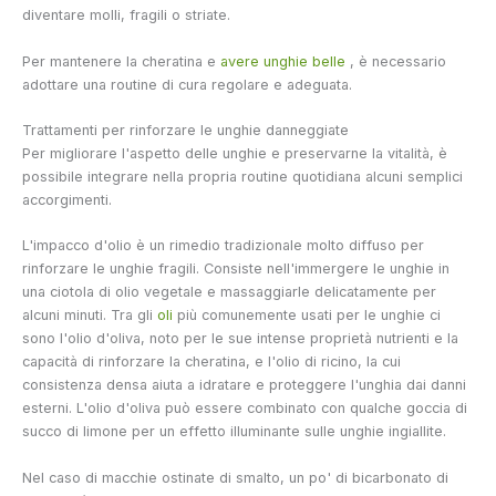
diventare molli, fragili o striate.
Per mantenere la cheratina e
avere unghie belle
, è necessario
adottare una routine di cura regolare e adeguata.
Trattamenti per rinforzare le unghie danneggiate
Per migliorare l'aspetto delle unghie e preservarne la vitalità, è
possibile integrare nella propria routine quotidiana alcuni semplici
accorgimenti.
L'impacco d'olio è un rimedio tradizionale molto diffuso per
rinforzare le unghie fragili. Consiste nell'immergere le unghie in
una ciotola di olio vegetale e massaggiarle delicatamente per
alcuni minuti. Tra gli
oli
più comunemente usati per le unghie ci
sono l'olio d'oliva, noto per le sue intense proprietà nutrienti e la
capacità di rinforzare la cheratina, e l'olio di ricino, la cui
consistenza densa aiuta a idratare e proteggere l'unghia dai danni
esterni. L'olio d'oliva può essere combinato con qualche goccia di
succo di limone per un effetto illuminante sulle unghie ingiallite.
Nel caso di macchie ostinate di smalto, un po' di bicarbonato di