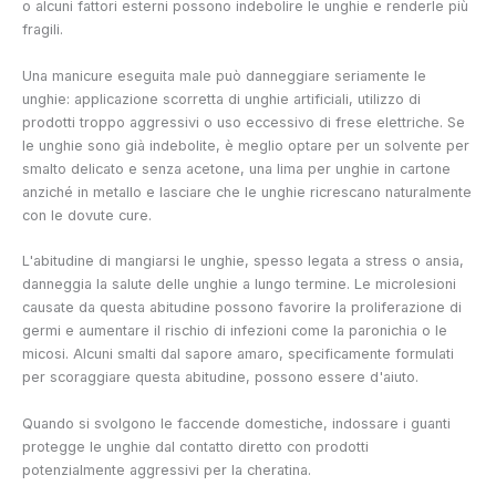
o alcuni fattori esterni possono indebolire le unghie e renderle più
fragili.
Una manicure eseguita male può danneggiare seriamente le
unghie: applicazione scorretta di unghie artificiali, utilizzo di
prodotti troppo aggressivi o uso eccessivo di frese elettriche. Se
le unghie sono già indebolite, è meglio optare per un solvente per
smalto delicato e senza acetone, una lima per unghie in cartone
anziché in metallo e lasciare che le unghie ricrescano naturalmente
con le dovute cure.
L'abitudine di mangiarsi le unghie, spesso legata a stress o ansia,
danneggia la salute delle unghie a lungo termine. Le microlesioni
causate da questa abitudine possono favorire la proliferazione di
germi e aumentare il rischio di infezioni come la paronichia o le
micosi. Alcuni smalti dal sapore amaro, specificamente formulati
per scoraggiare questa abitudine, possono essere d'aiuto.
Quando si svolgono le faccende domestiche, indossare i guanti
protegge le unghie dal contatto diretto con prodotti
potenzialmente aggressivi per la cheratina.