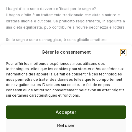
I bagni d'olio sono davvero efficaci per le unghie?
Il bagno d'olio è un trattamento tradizionale che aiuta a nutrire e
idratare unghie e cuticole. Se praticato regolarmente, in aggiunta a
una dieta equilibrata, può contribuire a ridurre secchezza e rottura.
Se le unghie sono danneggiate, è consigliabile smettere
completamente di usare lo smalto?
Gérer le consentement
Non è necessario interrompere completamente l'applicazione, ma
è consigliabile distanziare le applicazioni, utilizzare
Pour offrir les meilleures expériences, nous utilisons des
sistematicamente una base protettiva e prediligere solventi delicati
technologies telles que les cookies pour stocker et/ou accéder aux
e privi di acetone per limitare l'essiccazione.
informations des appareils. Le fait de consentir à ces technologies
nous permettra de traiter des données telles que le comportement
de navigation ou les ID uniques sur ce site. Le fait de ne pas
←
Articolo precedente
Articolo successivo
→
consentir ou de retirer son consentement peut avoir un effet négatif
sur certaines caractéristiques et fonctions.
Accepter
© 2026 Délicure · Blog bien-être naturel
Refuser
Mentions légales
·