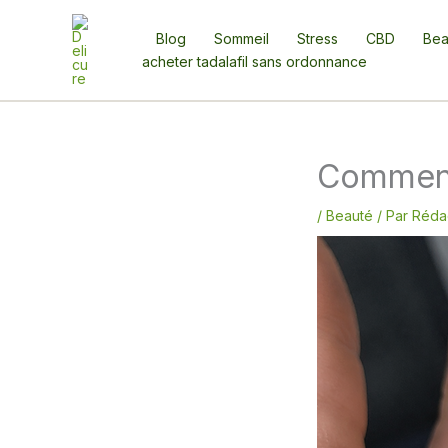
Aller
au
Blog
Sommeil
Stress
CBD
Bea
contenu
acheter tadalafil sans ordonnance
Comment 
/
Beauté
/ Par
Rédac