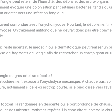
l’ongle peut retenir de l’humidité, des débris et des micro-organism
ment évoquer une colonisation par certaines bactéries, tandis qu’u
eut orienter vers une infection fongique.
uvent confondue avec l’onychomycose. Pourtant, le décollement n’e
ycose. Un traitement antifongique ne devrait donc pas être commen
le.
ic reste incertain, le médecin ou le dermatologue peut réaliser un 
se de fragments de l’ongle afin de rechercher un champignon ou u
ongle du gros orteil se décolle ?
particulièrement exposé à l’onycholyse mécanique. À chaque pas, so
re, notamment si celle-ci est trop courte, si le pied glisse vers l’avan
e football, la randonnée en descente ou le port prolongé de chauss
quer des microtraumatismes répétés. Un choc direct, comme la chute