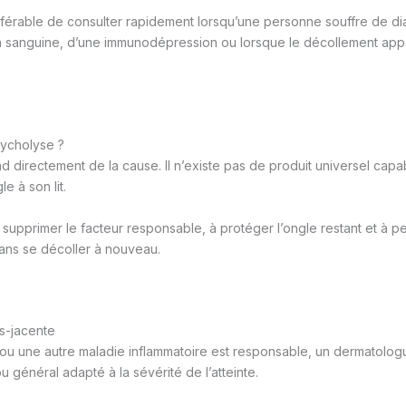
éférable de consulter rapidement lorsqu’une personne souffre de di
on sanguine, d’une immunodépression ou lorsque le décollement app
nycholyse ?
d directement de la cause. Il n’existe pas de produit universel capa
e à son lit.
à supprimer le facteur responsable, à protéger l’ongle restant et à 
ans se décoller à nouveau.
us-jacente
 ou une autre maladie inflammatoire est responsable, un dermatolo
ou général adapté à la sévérité de l’atteinte.