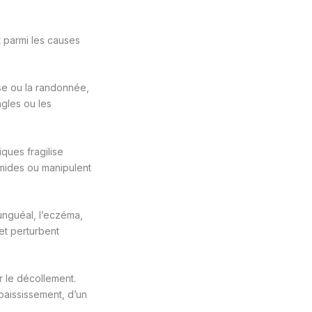
 parmi les causes
rse ou la randonnée,
ngles ou les
ques fragilise
umides ou manipulent
unguéal, l’eczéma,
 et perturbent
 le décollement.
aississement, d’un