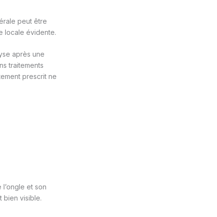
érale peut être
 locale évidente.
lyse après une
ins traitements
tement prescrit ne
 l’ongle et son
 bien visible.