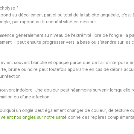
cholyse ?
ond au décollement partiel ou total de la tablette unguéale, c’est-à
’ongle, par rapport au lit unguéal situé en dessous.
ence généralement au niveau de l’extrémité libre de l’ongle, la p
ement. Il peut ensuite progresser vers la base ou s’étendre sur les 
evient souvent blanche et opaque parce que de l’air s’interpose entre
erte, brune ou noire peut toutefois apparaître en cas de débris acc
rinfection.
souvent indolore. Une douleur peut néanmoins survenir lorsqu’elle r
mation ou d’une infection.
urquoi un ongle peut également changer de couleur, de texture ou
vèlent nos ongles sur notre santé
donne des repères complémentai