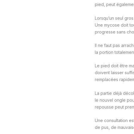
pied, peut égaleme
Lorsqu’un seul gros
Une mycose doit tout
progresse sans cho
Il ne faut pas arra
la portion totaleme
Le pied doit être m
doivent laisser suf
remplacées rapidem
La partie déjà décol
le nouvel ongle pou
repousse peut pre
Une consultation e
de pus, de mauvaise