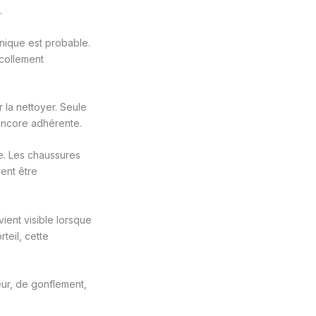
.
anique est probable.
écollement
 la nettoyer. Seule
 encore adhérente.
e. Les chaussures
vent être
ient visible lorsque
teil, cette
ur, de gonflement,