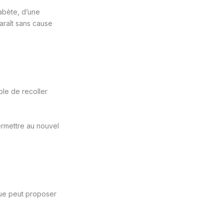
abète, d’une
araît sans cause
ble de recoller
permettre au nouvel
gue peut proposer