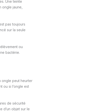
es. Une teinte
n ongle jaune,
st pas toujours
cé sur la seule
prélèvement ou
ne bactérie.
n ongle peut heurter
t ou si l’ongle est
ures de sécurité
 d’un objet sur le