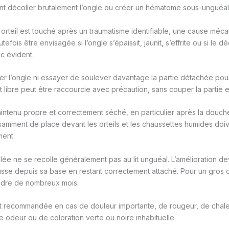
nt décoller brutalement l’ongle ou créer un hématome sous-unguéal
 orteil est touché après un traumatisme identifiable, une cause méc
efois être envisagée si l’ongle s’épaissit, jaunit, s’effrite ou si le d
c évident.
cher l’ongle ni essayer de soulever davantage la partie détachée pour
nt libre peut être raccourcie avec précaution, sans couper la partie
aintenu propre et correctement séché, en particulier après la douch
fisamment de place devant les orteils et les chaussettes humides doi
ent.
lée ne se recolle généralement pas au lit unguéal. L’amélioration dev
sse depuis sa base en restant correctement attaché. Pour un gros or
ndre de nombreux mois.
st recommandée en cas de douleur importante, de rougeur, de chale
 odeur ou de coloration verte ou noire inhabituelle.