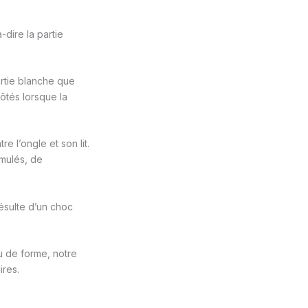
-dire la partie
artie blanche que
côtés lorsque la
 l’ongle et son lit.
umulés, de
ésulte d’un choc
 de forme, notre
res.