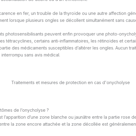
carence en fer, un trouble de la thyroïde ou une autre affection gén
nt lorsque plusieurs ongles se décollent simultanément sans cause
ts photosensibilisants peuvent enfin provoquer une photo-onycho
Les tétracyclines, certains anti-inflammatoires, les rétinoïdes et certa
partie des médicaments susceptibles d’altérer les ongles. Aucun trai
 interrompu sans avis médical.
ptômes de l’onycholyse ?
st l’apparition d’une zone blanche ou jaunâtre entre la partie rose de
e entre la zone encore attachée et la zone décollée est généralement