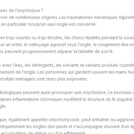
uses de l’onycholyse ?
voir de nombreuses origines. Les traumatismes mécaniques figurent
 en particulier lorsqu’un seul ongle est concerné.
es trop courtes ou trop étroites, les chocs répétés pendant la cou
sur un orteil, le nettoyage agressif sous l’ongle, le rongement des o
peuvent progressivement séparer la tablette de son lit.
avec l’eau, les détergents, les solvants et certains produits cosméti
nement de l’ongle. Les personnes qui gardent souvent les mains h
produits ménagers sont donc plus exposées.
tologiques peuvent aussi provoquer une onycholyse. Le psoriasis 
rtaines inflammations chroniques modifient la structure du lit unguéal
gle.
ique, également appelée onychomycose, peut entraîner ou aggraver
 fréquemment les ongles des pieds et s’accompagne souvent d’un ép
 accumulation de débris ou d’un effritement.