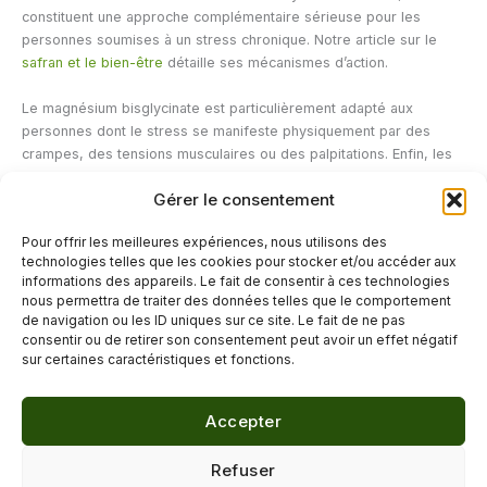
constituent une approche complémentaire sérieuse pour les
personnes soumises à un stress chronique. Notre article sur le
safran et le bien-être
détaille ses mécanismes d’action.
Le magnésium bisglycinate est particulièrement adapté aux
personnes dont le stress se manifeste physiquement par des
crampes, des tensions musculaires ou des palpitations. Enfin, les
complexes multi-plantes associant rhodiola, ashwagandha et
Gérer le consentement
passiflore conviennent aux personnes cherchant une action
adaptogène sur le long terme. Ces compléments ne remplacent
Pour offrir les meilleures expériences, nous utilisons des
pas les activités anti-stress mais les potentialisent pour des
technologies telles que les cookies pour stocker et/ou accéder aux
résultats plus durables.
informations des appareils. Le fait de consentir à ces technologies
nous permettra de traiter des données telles que le comportement
de navigation ou les ID uniques sur ce site. Le fait de ne pas
←
Article précédent
Article suivant
→
consentir ou de retirer son consentement peut avoir un effet négatif
sur certaines caractéristiques et fonctions.
Accepter
© 2026 Délicure · Blog bien-être naturel
Refuser