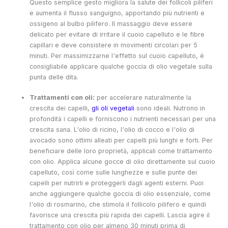
Questo semplice gesto migliora la salute dei follicoli piliferi
e aumenta il flusso sanguigno, apportando più nutrienti e
ossigeno al bulbo pilifero. Il massaggio deve essere
delicato per evitare di irritare il cuoio capelluto e le fibre
capillari e deve consistere in movimenti circolari per 5
minuti. Per massimizzarne l'effetto sul cuoio capelluto, è
consigliabile applicare qualche goccia di olio vegetale sulla
punta delle dita.
Trattamenti con oli:
per accelerare naturalmente la
crescita dei capelli,
gli oli vegetali
sono ideali. Nutrono in
profondità i capelli e forniscono i nutrienti necessari per una
crescita sana. L'olio di ricino, l'olio di cocco e l'olio di
avocado sono ottimi alleati per capelli più lunghi e forti. Per
beneficiare delle loro proprietà, applicali come trattamento
con olio. Applica alcune gocce di olio direttamente sul cuoio
capelluto, così come sulle lunghezze e sulle punte dei
capelli per nutrirli e proteggerli dagli agenti esterni. Puoi
anche aggiungere qualche goccia di olio essenziale, come
l'olio di rosmarino, che stimola il follicolo pilifero e quindi
favorisce una crescita più rapida dei capelli. Lascia agire il
trattamento con olio per almeno 30 minuti prima di