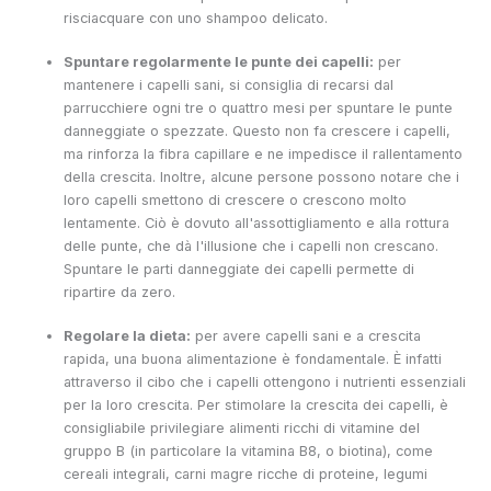
risciacquare con uno shampoo delicato.
Spuntare regolarmente le punte dei capelli:
per
mantenere i capelli sani, si consiglia di recarsi dal
parrucchiere ogni tre o quattro mesi per spuntare le punte
danneggiate o spezzate. Questo non fa crescere i capelli,
ma rinforza la fibra capillare e ne impedisce il rallentamento
della crescita. Inoltre, alcune persone possono notare che i
loro capelli smettono di crescere o crescono molto
lentamente. Ciò è dovuto all'assottigliamento e alla rottura
delle punte, che dà l'illusione che i capelli non crescano.
Spuntare le parti danneggiate dei capelli permette di
ripartire da zero.
Regolare la dieta:
per avere capelli sani e a crescita
rapida, una buona alimentazione è fondamentale. È infatti
attraverso il cibo che i capelli ottengono i nutrienti essenziali
per la loro crescita. Per stimolare la crescita dei capelli, è
consigliabile privilegiare alimenti ricchi di vitamine del
gruppo B (in particolare la vitamina B8, o biotina), come
cereali integrali, carni magre ricche di proteine, legumi