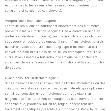
essentielle de romarin diluée dans une huile végétale (le romarin
est l’une des huiles essentielles les mieux documentées pour
stimuler la circulation du cuir chevelu).
Adopter une alimentation adaptée
Les follicules pileux se nourrissent directement des nutriments
présents dans la circulation sanguine. Une alimentation riche en
protéines (kératine = protéine), en zinc (régulateur des glandes
sébacées), en acides gras oméga-3 (anti-inflammatoires naturels
du cuir chevelu) et en vitamines du groupe B maintient un cuir
chevelu en équilibre. En cas de pellicules chroniques, réduire le
sucre et les aliments à fort index glycémique peut également
aider, ces derniers favorisant les inflammations et la surproduction
de sébum.
Quand consulter un dermatologue ?
Si des démangeaisons intenses, des pellicules abondantes ou des
irritations persistantes résistent aux soins naturels après plusieurs
semaines, consulter un dermatologue permet d’établir un
diagnostic précis. Certaines pathologies du cuir chevelu (dermite
séborrhéique, psoriasis, folliculite, teigne) nécessitent des
traitements spécifiques prescrits sur ordonnance. Par ailleurs, une