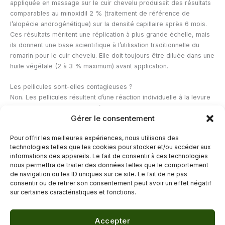
appliquée en massage sur le cuir chevelu produisait des résultats
comparables au minoxidil 2 % (traitement de référence de
l’alopécie androgénétique) sur la densité capillaire après 6 mois.
Ces résultats méritent une réplication à plus grande échelle, mais
ils donnent une base scientifique à l’utilisation traditionnelle du
romarin pour le cuir chevelu. Elle doit toujours être diluée dans une
huile végétale (2 à 3 % maximum) avant application.
Les pellicules sont-elles contagieuses ?
Non. Les pellicules résultent d’une réaction individuelle à la levure
Malassezia, naturellement présente sur tous les cuirs chevelus. La
Gérer le consentement
sensibilité à ce champignon varie selon les personnes. Les
pellicules ne sont pas contagieuses, elles ne peuvent pas se
Pour offrir les meilleures expériences, nous utilisons des
transmettre d’une personne à l’autre par contact direct ou par le
technologies telles que les cookies pour stocker et/ou accéder aux
partage d’accessoires capillaires.
informations des appareils. Le fait de consentir à ces technologies
nous permettra de traiter des données telles que le comportement
de navigation ou les ID uniques sur ce site. Le fait de ne pas
←
Article précédent
Article suivant
→
consentir ou de retirer son consentement peut avoir un effet négatif
sur certaines caractéristiques et fonctions.
Accepter