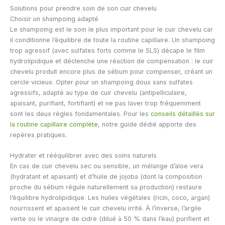
Solutions pour prendre soin de son cuir chevelu
Choisir un shampoing adapté
Le shampoing est le soin le plus important pour le cuir chevelu car
il conditionne l’équilibre de toute la routine capillaire. Un shampoing
trop agressif (avec sulfates forts comme le SLS) décape le film
hydrolipidique et déclenche une réaction de compensation : le cuir
chevelu produit encore plus de sébum pour compenser, créant un
cercle vicieux. Opter pour un shampoing doux sans sulfates
agressifs, adapté au type de cuir chevelu (antipelliculaire,
apaisant, purifiant, fortifiant) et ne pas laver trop fréquemment
sont les deux règles fondamentales. Pour les
conseils détaillés sur
la routine capillaire complète
, notre guide dédié apporte des
repères pratiques.
Hydrater et rééquilibrer avec des soins naturels
En cas de cuir chevelu sec ou sensible, un mélange d’aloe vera
(hydratant et apaisant) et d’huile de jojoba (dont la composition
proche du sébum régule naturellement sa production) restaure
l’équilibre hydrolipidique. Les huiles végétales (ricin, coco, argan)
nourrissent et apaisent le cuir chevelu irrité. À l’inverse, l’argile
verte ou le vinaigre de cidre (dilué à 50 % dans l’eau) purifient et