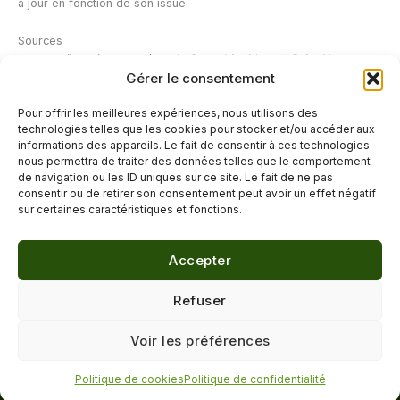
à jour en fonction de son issue.
Sources
Vučković S. et al. (2018).
Cannabinoids and Pain: New
Gérer le consentement
Insights From Old Molecules.
Frontiers in Pharmacology,
9:1259.
Pour offrir les meilleures expériences, nous utilisons des
Inserm.
Syndrome de l’intestin irritable.
inserm.fr
technologies telles que les cookies pour stocker et/ou accéder aux
ANSES.
Le CBD (cannabidiol).
anses.fr
informations des appareils. Le fait de consentir à ces technologies
nous permettra de traiter des données telles que le comportement
de navigation ou les ID uniques sur ce site. Le fait de ne pas
←
Article précédent
Article suivant
→
consentir ou de retirer son consentement peut avoir un effet négatif
sur certaines caractéristiques et fonctions.
Accepter
© 2026 Délicure · Blog bien-être naturel
Refuser
Mentions légales
·
Confidentialité
·
Voir les préférences
Contact
Politique de cookies
Politique de confidentialité