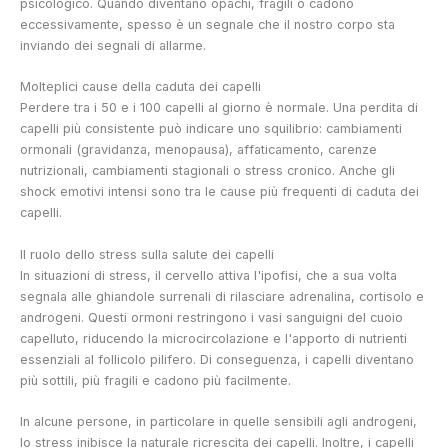
psicologico. Quando diventano opachi, fragili o cadono
eccessivamente, spesso è un segnale che il nostro corpo sta
inviando dei segnali di allarme.
Molteplici cause della caduta dei capelli
Perdere tra i 50 e i 100 capelli al giorno è normale. Una perdita di
capelli più consistente può indicare uno squilibrio: cambiamenti
ormonali (gravidanza, menopausa), affaticamento, carenze
nutrizionali, cambiamenti stagionali o stress cronico. Anche gli
shock emotivi intensi sono tra le cause più frequenti di caduta dei
capelli.
Il ruolo dello stress sulla salute dei capelli
In situazioni di stress, il cervello attiva l'ipofisi, che a sua volta
segnala alle ghiandole surrenali di rilasciare adrenalina, cortisolo e
androgeni. Questi ormoni restringono i vasi sanguigni del cuoio
capelluto, riducendo la microcircolazione e l'apporto di nutrienti
essenziali al follicolo pilifero. Di conseguenza, i capelli diventano
più sottili, più fragili e cadono più facilmente.
In alcune persone, in particolare in quelle sensibili agli androgeni,
lo stress inibisce la naturale ricrescita dei capelli. Inoltre, i capelli