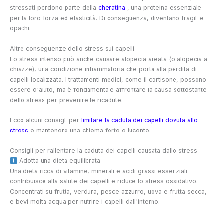
stressati perdono parte della
cheratina
, una proteina essenziale
per la loro forza ed elasticità. Di conseguenza, diventano fragili e
opachi.
Altre conseguenze dello stress sui capelli
Lo stress intenso può anche causare alopecia areata (o alopecia a
chiazze), una condizione infiammatoria che porta alla perdita di
capelli localizzata. I trattamenti medici, come il cortisone, possono
essere d'aiuto, ma è fondamentale affrontare la causa sottostante
dello stress per prevenire le ricadute.
Ecco alcuni consigli per
limitare la caduta dei capelli dovuta allo
stress
e mantenere una chioma forte e lucente.
Consigli per rallentare la caduta dei capelli causata dallo stress
Adotta una dieta equilibrata
Una dieta ricca di vitamine, minerali e acidi grassi essenziali
contribuisce alla salute dei capelli e riduce lo stress ossidativo.
Concentrati su frutta, verdura, pesce azzurro, uova e frutta secca,
e bevi molta acqua per nutrire i capelli dall'interno.