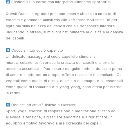
Sostieni il tuo corpo con integratori alimentari appropriati
Questi
Questi integratori possono essere abbinati a un ciclo di
caramelle gommose antistress allo zafferano e vitamina B6 per
agire sia sulla bellezza dei capelli che sul benessere interiore.
Riducendo lo stress, si migliora naturalmente la qualità e la densità
dei capelli.
Coccola il tuo cuoio capelluto
Un delicato massaggio al cuoio capelluto stimola la
microcircolazione, favorisce la crescita dei capelli e allevia la
tensione accumulata. Può essere eseguito sotto la doccia o prima
di andare a letto per un doppio effetto rilassante e stimolante. Oli
vegetali come quello di ricino, di amla o di senape, e oli essenziali
come quello di rosmarino o di ylang-ylang, sono ottimi per nutrire
le radici.
Dedicati ad attività fisiche o rilassanti
Sport, yoga, esercizi di respirazione o meditazione aiutano ad
alleviare la tensione, a rilasciare endorfine e a ripristinare un
equilibrio emotivo favorevole alla ricrescita dei capelli.