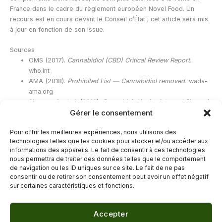
France dans le cadre du règlement européen Novel Food. Un
recours est en cours devant le Conseil d’État ; cet article sera mis
à jour en fonction de son issue.
Sources
OMS (2017).
Cannabidiol (CBD) Critical Review Report.
who.int
AMA (2018).
Prohibited List — Cannabidiol removed.
wada-
ama.org
Shannon S. et al. (2019).
Cannabidiol in Anxiety and Sleep: A
Gérer le consentement
Large Case Series.
The Permanente Journal, 23(1):18-041.
ANSES.
Le CBD (cannabidiol).
anses.fr
Pour offrir les meilleures expériences, nous utilisons des
EMA.
Epidyolex — European public assessment report.
technologies telles que les cookies pour stocker et/ou accéder aux
ema.europa.eu
informations des appareils. Le fait de consentir à ces technologies
nous permettra de traiter des données telles que le comportement
de navigation ou les ID uniques sur ce site. Le fait de ne pas
←
Article précédent
Article suivant
→
consentir ou de retirer son consentement peut avoir un effet négatif
sur certaines caractéristiques et fonctions.
Accepter