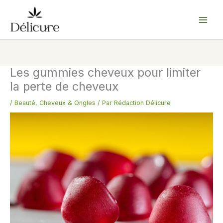
Aller
au
contenu
Les gummies cheveux pour limiter
la perte de cheveux
/
Beauté
,
Cheveux & Ongles
/ Par
Rédaction Délicure