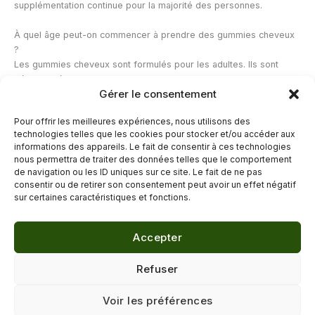
supplémentation continue pour la majorité des personnes.
À quel âge peut-on commencer à prendre des gummies cheveux
?
Les gummies cheveux sont formulés pour les adultes. Ils sont
déconseillés aux enfants et adolescents sauf prescription
Gérer le consentement
médicale. Pour les jeunes adultes dont la chute de cheveux a une
cause identifiée (carence nutritionnelle, stress intense), ils peuvent
Pour offrir les meilleures expériences, nous utilisons des
être pertinents dès 18 ans dans le cadre d’une alimentation
technologies telles que les cookies pour stocker et/ou accéder aux
équilibrée.
informations des appareils. Le fait de consentir à ces technologies
nous permettra de traiter des données telles que le comportement
de navigation ou les ID uniques sur ce site. Le fait de ne pas
←
Article précédent
Article suivant
→
consentir ou de retirer son consentement peut avoir un effet négatif
sur certaines caractéristiques et fonctions.
Accepter
© 2026 Délicure · Blog bien-être naturel
Refuser
Mentions légales
·
Confidentialité
·
Voir les préférences
Contact