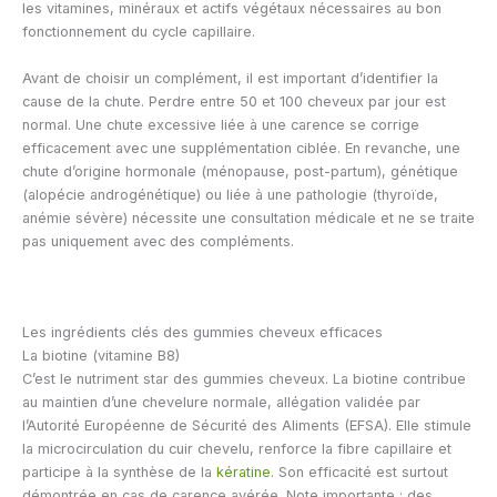
les vitamines, minéraux et actifs végétaux nécessaires au bon
fonctionnement du cycle capillaire.
Avant de choisir un complément, il est important d’identifier la
cause de la chute. Perdre entre 50 et 100 cheveux par jour est
normal. Une chute excessive liée à une carence se corrige
efficacement avec une supplémentation ciblée. En revanche, une
chute d’origine hormonale (ménopause, post-partum), génétique
(alopécie androgénétique) ou liée à une pathologie (thyroïde,
anémie sévère) nécessite une consultation médicale et ne se traite
pas uniquement avec des compléments.
Les ingrédients clés des gummies cheveux efficaces
La biotine (vitamine B8)
C’est le nutriment star des gummies cheveux. La biotine contribue
au maintien d’une chevelure normale, allégation validée par
l’Autorité Européenne de Sécurité des Aliments (EFSA). Elle stimule
la microcirculation du cuir chevelu, renforce la fibre capillaire et
participe à la synthèse de la
kératine
. Son efficacité est surtout
démontrée en cas de carence avérée. Note importante : des